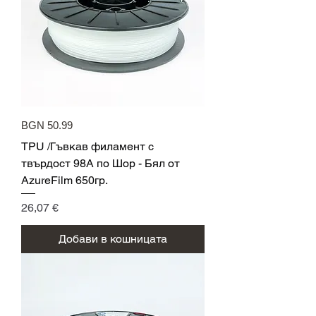
BGN 50.99
TPU /Гъвкав филамент с
твърдост 98A по Шор - Бял от
AzureFilm 650гр.
Цена
26,07 €
Добави в кошницата