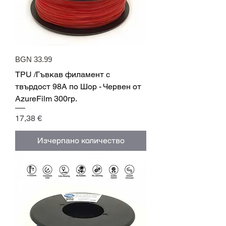
BGN 33.99
TPU /Гъвкав филамент с
твърдост 98A по Шор - Червен от
AzureFilm 300гр.
Цена
17,38 €
Изчерпано количество