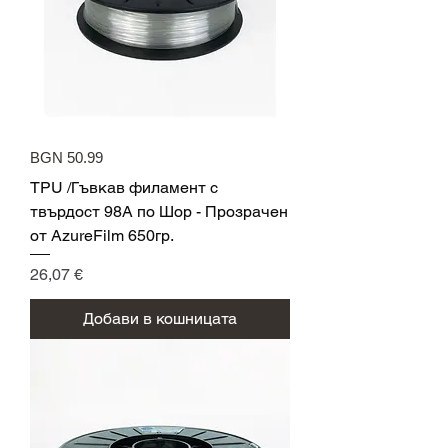
BGN 50.99
TPU /Гъвкав филамент с
твърдост 98A по Шор - Прозрачен
от AzureFilm 650гр.
Цена
26,07 €
Добави в кошницата