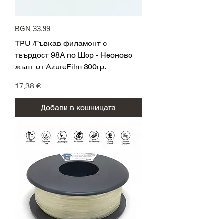
BGN 33.99
TPU /Гъвкав филамент с
твърдост 98A по Шор - Неоново
жълт от AzureFilm 300гр.
Цена
17,38 €
Добави в кошницата