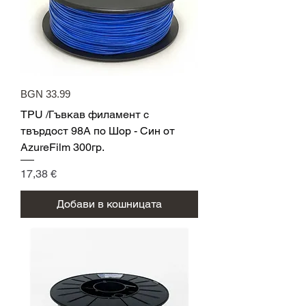
BGN 33.99
TPU /Гъвкав филамент с
твърдост 98A по Шор - Син от
AzureFilm 300гр.
Цена
17,38 €
Добави в кошницата