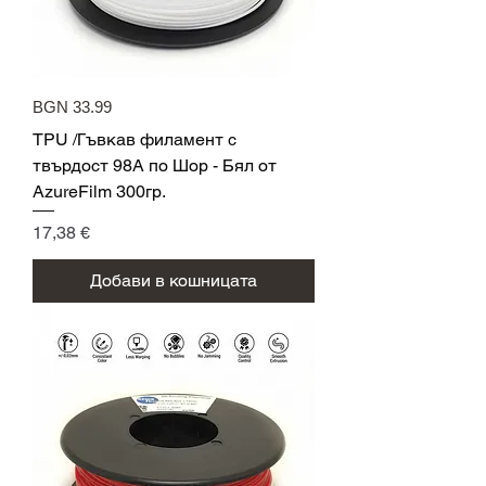
BGN 33.99
TPU /Гъвкав филамент с
твърдост 98A по Шор - Бял от
AzureFilm 300гр.
Цена
17,38 €
Добави в кошницата