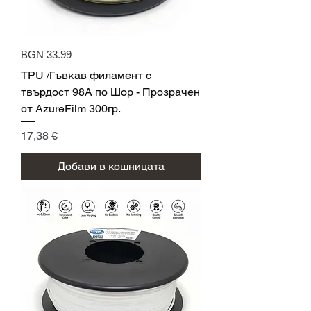
BGN 33.99
TPU /Гъвкав филамент с
твърдост 98A по Шор - Прозрачен
от AzureFilm 300гр.
Цена
17,38 €
Добави в кошницата