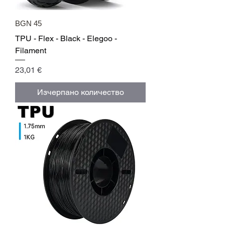
BGN 45
TPU - Flex - Black - Elegoo -
Filament
Цена
23,01 €
Изчерпано количество