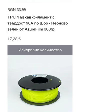
BGN 33.99
TPU /Гъвкав филамент с
твърдост 98A по Шор - Неоново
зелен от AzureFilm 300гр.
Цена
17,38 €
Изчерпано количество