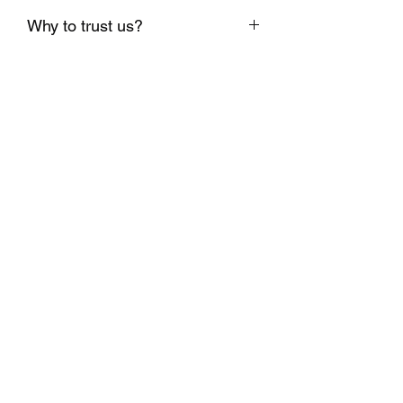
1 EUR = 1.95583 BGN
Why to trust us?
1. Shipping on the same day;
2. Delivery on time;
3. Real stock;
4. Checked high quality materials;
5. Support on demand