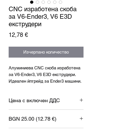
CNC изработена скоба
за V6-Ender3, V6 E3D
екструдери
Цена
12,78 €
Изчерпано количество
Алуминиева CNC скоба изработена
за V6-Ender3, V6 E3D екструдери.
Идеален йпгрейд за Ender3 машини.
За по-добри резултати при
принтиране с използването на V6
Цена с включен ДДС
екструдери.
Скобата е приложима за:
- E3D V6 тип екструдери
BGN 25.00 (12.78 €)
- Dragonfly екструдери
- E3D Smart екструдери