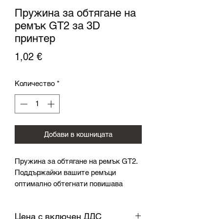
Пружина за обтягане на
ремък GT2 за 3D
принтер
Цена
1,02 €
Количество
*
Добави в кошницата
Пружина за обтягане на ремък GT2.
Поддържайки вашите ремъци
оптимално обтегнати повишава
прецизността на вашият 3D принтер,
и използването на пружина е лесен
Цена с включен ДДС
начин да се направи това.