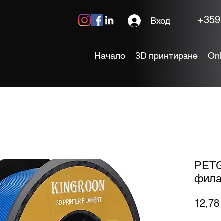
+359
Вход
Начало
3D принтиране
On
PETG 
фила
12,78