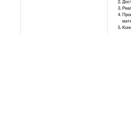
Дос
Реа
Про
мат
Кон