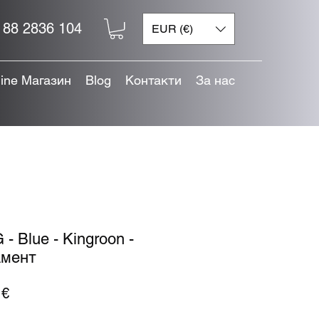
 88 2836 104
EUR (€)
line Магазин
Blog
Контакти
За нас
- Blue - Kingroon -
мент
Цена
 €