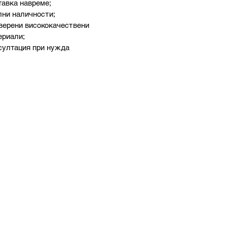
тавка навреме;
лни наличности;
верени висококачествени
ериали;
султация при нужда