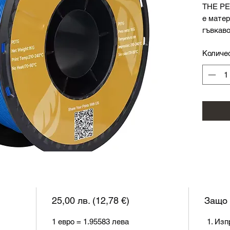
THE PE
е матер
гъвкав
произво
Количе
Този т
матери
между 
лекота 
предпоч
прилож
Специф
Диамет
Темпера
Темпера
Затворе
25,00 лв. (12,78 €)
Защо 
Тегло: 1
1 евро = 1.95583 лева
Изп