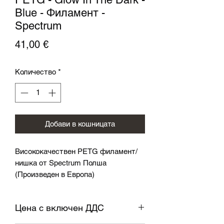
Blue - Филамент -
Spectrum
Цена
41,00 €
Количество
*
Добави в кошницата
Висококачествен PETG филамент/
нишка от Spectrum Полша
(Произведен в Европа)
Спецификация:
Цена с включен ДДС
Диаметър: 1,75 мм ± 0,05 мм
Температура на дюзата: 230-255 ° C