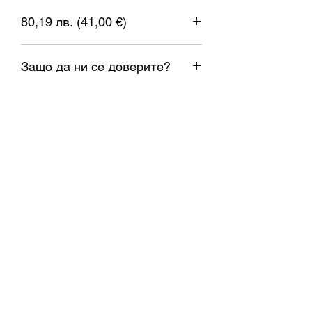
Температура на леглото: 60-80 ° C
80,19 лв. (41,00 €)
Скорост на печат: 40-120mm / s
Опцията за проверка на макара: ДА
1 евро = 1.95583 лева
Тегло: 1 кг.
Защо да ни се доверите?
Изпращане в същия ден;
Доставка навреме;
Реални наличности;
Проверени висококачествени
материали;
Консултация при нужда