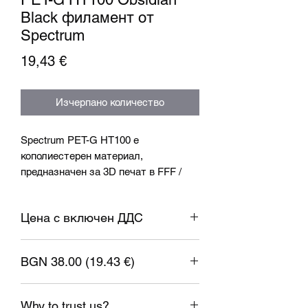
Black филамент от
Spectrum
Цена
19,43 €
Изчерпано количество
Spectrum PET-G HT100 е
кополиестерен материал,
предназначен за 3D печат в FFF /
FDM технология. Едно от най-
големите предимства на PET-G
Цена с включен ДДС
HT100 е повишената температурна
устойчивост до 100 градуса по
Целзий.
BGN 38.00 (19.43 €)
Спецификация:
1 EUR = 1.95583 BGN
Диаметър: 1.75mm ± 0.05mm
Why to trust us?