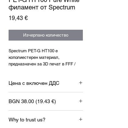
филамент от Spectrum
Цена
19,43 €
Изчерпано количество
Spectrum PET-G HT100 е
кополиестерен материал,
предназначен за 3D печат в FFF /
FDM технология. Едно от най-
големите предимства на PET-G
Цена с включен ДДС
HT100 е повишената температурна
устойчивост до 100 градуса по
Целзий.
BGN 38.00 (19.43 €)
Спецификация:
1 EUR = 1.95583 BGN
Диаметър: 1.75mm ± 0.05mm
Why to trust us?
Температура на дюзата: 250-280°C