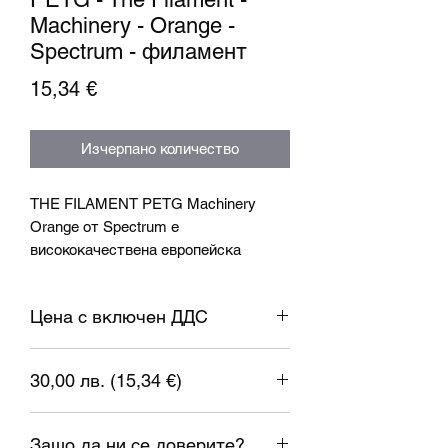
Machinery - Orange -
Spectrum - филамент
Цена
15,34 €
Изчерпано количество
THE FILAMENT PETG Machinery
Orange от Spectrum е
висококачествена европейска
нишка, предлагаща здравина,
гъвкавост и лекота на печат.
Цена с включен ДДС
Този продукт е идеален за
създаване на функционални части,
30,00 лв. (15,34 €)
инструменти, прототипи и
технически компоненти, които
1 евро = 1.95583 лева
трябва да издържат на ежедневни
Защо да ни се доверите?