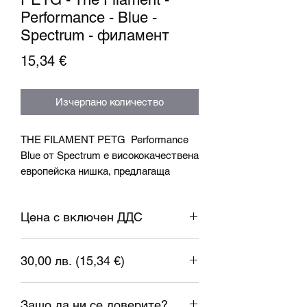
Performance - Blue -
Spectrum - филамент
Цена
15,34 €
Изчерпано количество
THE FILAMENT PETG Performance
Blue от Spectrum
е висококачествена
европейска нишка, предлагаща
здравина, гъвкавост и лекота на
печат.
Цена с включен ДДС
Този продукт е идеален за
създаване на функционални части,
30,00 лв. (15,34 €)
инструменти, прототипи и
технически компоненти, които
1 евро = 1.95583 лева
трябва да издържат на ежедневни
Защо да ни се доверите?