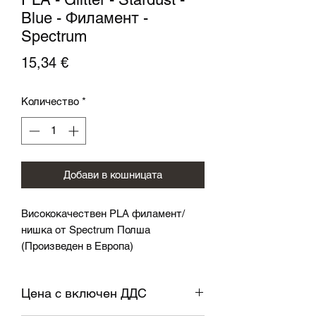
Blue - Филамент -
Spectrum
Цена
15,34 €
Количество
*
Добави в кошницата
Висококачествен PLA филамент/
нишка от Spectrum Полша
(Произведен в Европа)
Спецификация:
Цена с включен ДДС
Диаметър: 1,75
мм ± 0,05 мм