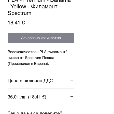
- Yellow - Филамент -
Spectrum
Цена
18,41 €
Изчерпано количество
Висококачествен PLA филамент/
нишка от Spectrum Полша
(Произведен в Европа).
Спецификация:
Цена с включен ДДС
Диаметър: 1.75mm ± 0.05mm
Температура на дюзата: 185-230°C
Температура на леглото: 0-45°C
36,01 лв. (18,41 €)
Скорост на принтиране: 40-150mm/s
Проверка на ролката: ДА
1 евро = 1.95583 лева
Тегло: 1kg.
Защо да ни се доверите?