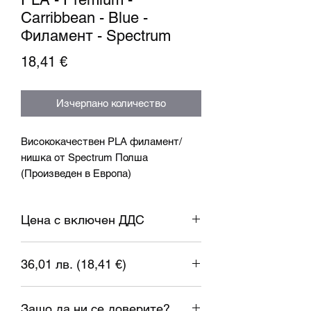
Carribbean - Blue -
Филамент - Spectrum
Цена
18,41 €
Изчерпано количество
Висококачествен PLA филамент/
нишка от Spectrum Полша
(Произведен в Европа)
Спецификация:
Цена с включен ДДС
Диаметър: 1,75мм ± 0,05 мм
Температура на дюзата:185-230°C
Температура на леглото: 0-45°C
36,01 лв. (18,41 €)
Скорост на печат: 40-150mm/s
Опцията за проверка на макара: ДА
1 евро = 1.95583 лева
Тегло: 1 кг.
Защо да ни се доверите?