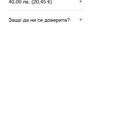
40,00 лв. (20,45 €)
Скорост на печат: 40-120mm / s
Опцията за проверка на макара: ДА
1 евро = 1.95583 лева
Тегло: 1 кг.
Защо да ни се доверите?
1. Изпращане в същия ден;
2. Доставка навреме;
3. Реални наличности;
4. Проверени висококачествени
материали;
5. Консултация при нужда