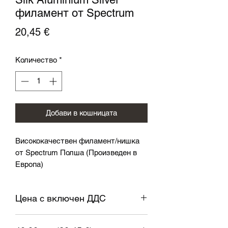
филамент от Spectrum
Цена
20,45 €
Количество
*
Добави в кошницата
Висококачествен филамент/нишка
от Spectrum Полша (Произведен в
Европа)
Спецификация:
Цена с включен ДДС
Диаметър: 1,75 мм ± 0,05 мм
Температура на дюзата: 185-230 ° C
Температура на леглото: 60-80 ° C