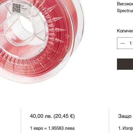
Високо
Spectr
Специф
Количе
Диаметъ
Темпера
Темпера
Скорост
Опцията
Тегло: 1.
40,00 лв. (20,45 €)
Защо 
1 евро = 1.95583 лева
1. Изп