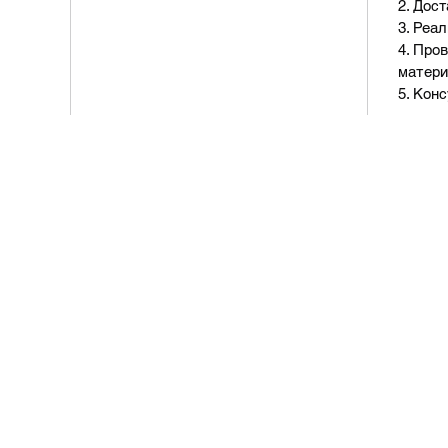
2. Дос
3. Реа
4. Про
матери
5. Кон