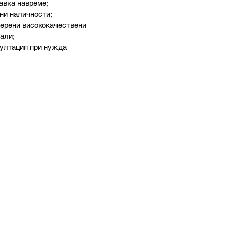
тавка навреме;
лни наличности;
верени висококачествени
али;
султация при нужда