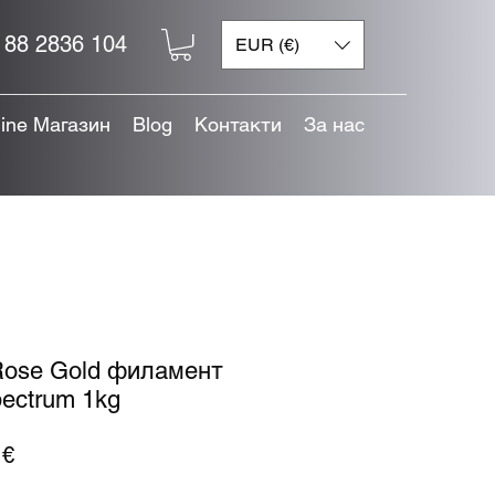
 88 2836 104
EUR (€)
line Магазин
Blog
Контакти
За нас
 Rose Gold филамент
pectrum 1kg
Цена
 €