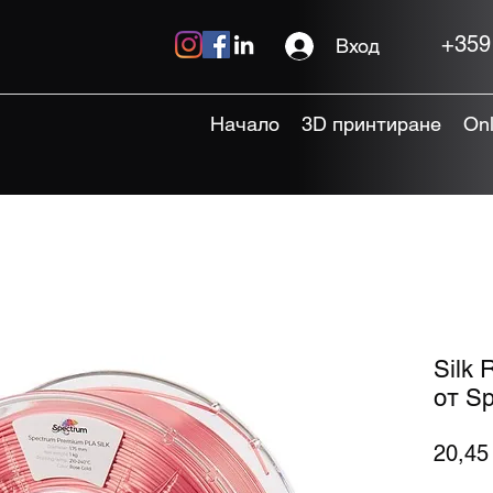
+359
Вход
Начало
3D принтиране
On
Silk
от S
20,45