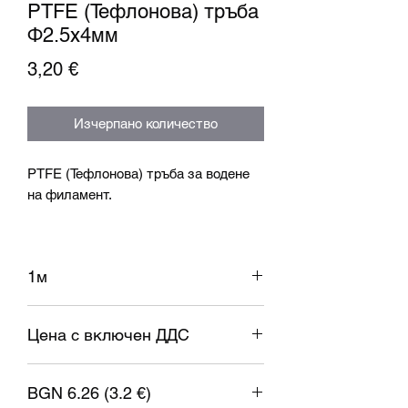
PTFE (Тефлонова) тръба
Ф2.5x4мм
Цена
3,20 €
Изчерпано количество
PTFE (Тефлонова) тръба за водене
на филамент.
- Вътрешен диаметър на тръбата
2.5мм
1м
- Външен диаметър
4мм
- Цена за
1м
Цена с включен ДДС
Произведено в ЕВРОПА
BGN 6.26 (3.2 €)