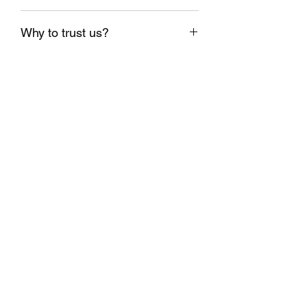
1 EUR = 1.95583 BGN
Why to trust us?
1. Shipping on the same day;
2. Delivery on time;
3. Real stock;
4. Checked high quality materials;
5. Support on demand